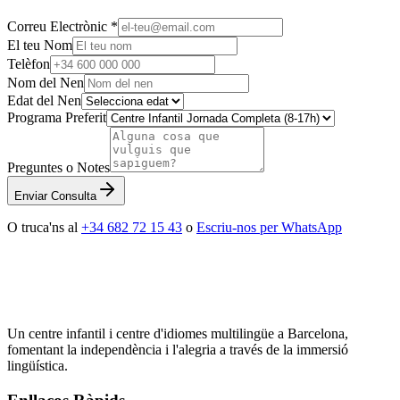
Correu Electrònic *
El teu Nom
Telèfon
Nom del Nen
Edat del Nen
Programa Preferit
Preguntes o Notes
Enviar Consulta
O truca'ns al
+34 682 72 15 43
o
Escriu-nos per WhatsApp
Un centre infantil i centre d'idiomes multilingüe a Barcelona,
fomentant la independència i l'alegria a través de la immersió
lingüística.