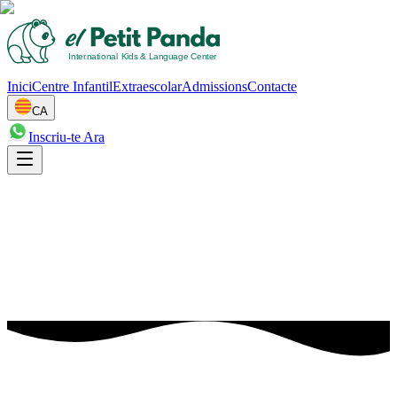
Inici
Centre Infantil
Extraescolar
Admissions
Contacte
CA
Inscriu-te Ara